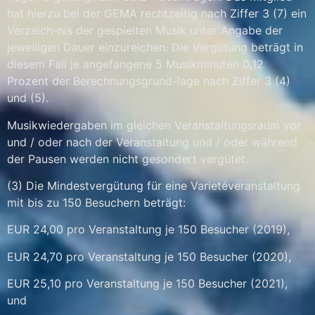
hat hierzu bei der GEMA rechtzeitig nach Ziffer 3 (7) ein
Verzeich-nis der gespielten Musik unter Angabe der
jeweiligen Dauer einzureichen. Die Vergütung beträgt in
diesem Fall je angefangene 5 Musikminuten 0,12
Prozent der Berechnungsgrund-lage nach Ziffer 3 (4)
und (5).
Musikwiedergaben im gleichen Veranstaltungsraum vor
und / oder nach der Veranstaltung und / oder während
der Pausen werden nicht gesondert vergütet.
(3) Die Mindestvergütung für eine Varietéveranstaltung
mit bis zu 150 Besuchern beträgt:
EUR 24,00 pro Veranstaltung je 150 Besucher (2019),
EUR 24,70 pro Veranstaltung je 150 Besucher (2020),
EUR 25,10 pro Veranstaltung je 150 Besucher (2021),
und