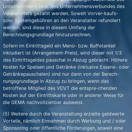
Unterneh-mens bzw. des Unternehmensverbundes des
Veranstalters gezahlt werden. Soweit Vorver-kaufs-
oder Systemgebühren an den Veranstalter refundiert
werden, sind diese in diesem Umfang der
Berechnungsgrundlage hinzuzurechnen.
Sofern im Eintrittsgeld ein Menü- bzw. Buffetanteil
inkludiert ist (Arrangement-Preis), wird dieser mit 1/3
des Eintrittsgeldes pauschal in Abzug gebracht. Höhere
Kosten für Speisen und Getränke (inklusive Essens- oder
Getränkepauschalen) sind nur dann von der Berech-
nungsgrundlage in Abzug zu bringen, wenn das
betroffene Mitglied des VDVT die entspre-chenden
Kosten auf der Eintrittskarte oder in anderer Weise für
die GEMA nachvollziehbar ausweist.
(5) Weitere durch die Veranstaltung erzielte geldwerte
Vorteile, nämlich Einnahmen durch Werbung und / oder
Sponsoring oder öffentliche Förderungen, soweit eine