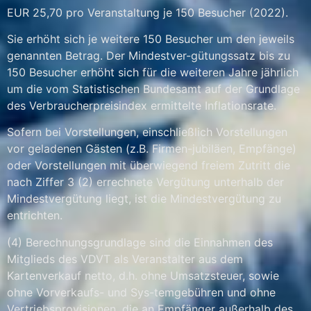
EUR 25,70 pro Veranstaltung je 150 Besucher (2022).
Sie erhöht sich je weitere 150 Besucher um den jeweils
genannten Betrag. Der Mindestver-gütungssatz bis zu
150 Besucher erhöht sich für die weiteren Jahre jährlich
um die vom Statistischen Bundesamt auf der Grundlage
des Verbraucherpreisindex ermittelte Inflationsrate.
Sofern bei Vorstellungen, einschließlich Vorstellungen
vor geladenen Gästen (z.B. Firmen-jubiläen, Empfänge)
oder Vorstellungen mit überwiegend freiem Zutritt die
nach Ziffer 3 (2) errechnete Vergütung unterhalb der
Mindestvergütung liegt, ist die Mindestvergütung zu
entrichten.
(4) Berechnungsgrundlage sind die Einnahmen des
Mitglieds des VDVT als Veranstalter aus dem
Kartenverkauf netto, d.h. ohne Umsatzsteuer, sowie
ohne Vorverkaufs- und Sys-temgebühren und ohne
Vertriebsprovisionen, die an Empfänger außerhalb des