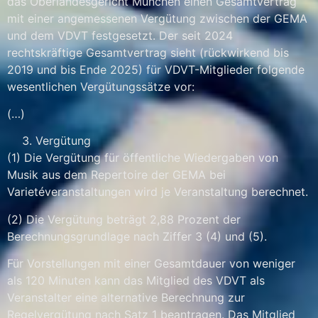
das Oberlandesgericht München einen Gesamtvertrag
mit einer angemessenen Vergütung zwischen der GEMA
und dem VDVT festgesetzt. Der seit 2024
rechtskräftige Gesamtvertrag sieht (rückwirkend bis
2019 und bis Ende 2025) für VDVT-Mitglieder folgende
wesentlichen Vergütungssätze vor:
(…)
Vergütung
(1) Die Vergütung für öffentliche Wiedergaben von
Musik aus dem Repertoire der GEMA bei
Varietéveranstaltungen wird je Veranstaltung berechnet.
(2) Die Vergütung beträgt 2,88 Prozent der
Berechnungsgrundlage nach Ziffer 3 (4) und (5).
Für Vorstellungen mit einer Gesamtdauer von weniger
als 120 Minuten kann das Mitglied des VDVT als
Veranstalter eine alternative Berechnung zur
Regelvergütung nach Satz 1 beantragen. Das Mitglied